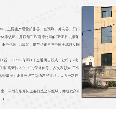
992年，主要生产经营扩张器、宫颈刷、冲洗器、肛门
85质量体系认证，并获颁TUV南德公司的CE证书，拥有
、服务优质”为宗旨，将产品销售与中国全球以及国
器，2009年有研制了全透明自毁式，获得了2枚
获得“高新技术企业”的荣誉称号，多次表彰为“工业
。这些举措为企业开辟了新的发展道路，大力推动行
度，今后市场开拓主要打造全球区域，并研发高利
之力！