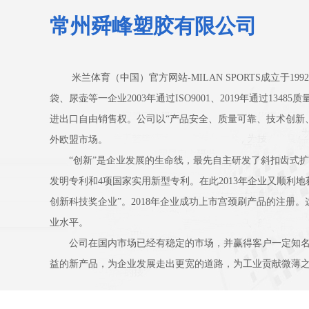
常州舜峰塑胶有限公司
米兰体育（中国）官方网站-MILAN SPORTS成立于1
袋、尿壶等一企业2003年通过ISO9001、2019年通过134
进出口自由销售权。公司以“产品安全、质量可靠、技术创新
外欧盟市场。
“创新”是企业发展的生命线，最先自主研发了斜扣齿式扩张
发明专利和4项国家实用新型专利。在此2013年企业又顺利地
创新科技奖企业”。2018年企业成功上市宫颈刷产品的注册
业水平。
公司在国内市场已经有稳定的市场，并赢得客户一定知名
益的新产品，为企业发展走出更宽的道路，为工业贡献微薄