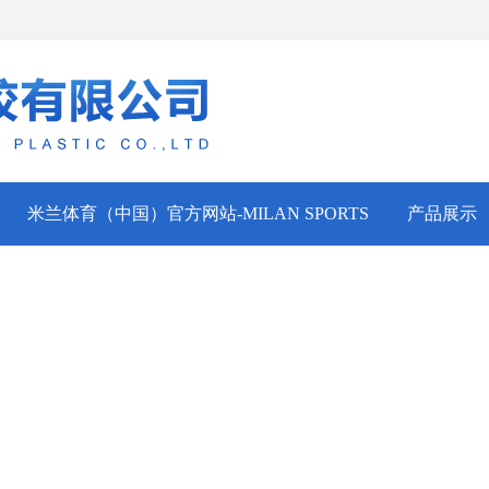
米兰体育（中国）官方网站-MILAN SPORTS
产品展示