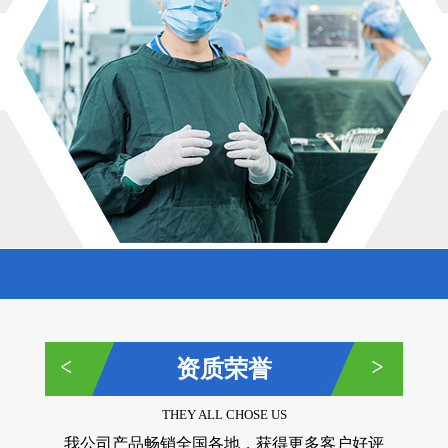
资质荣誉
THEY ALL CHOSE US
我公司产品畅销全国各地，获得更多客户好评